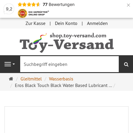
×
77
Bewertungen
9,2
Zur Kasse
Dein Konto
Anmelden
S
Navigation
Startseite
Gleitmittel
Wasserbasis
Eros Black Touch Black Water Based Lubricant ...