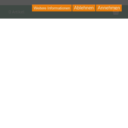
Ablehnen
Annehmen
Weitere Informationen
War
0 Artikel
PARTNER, LINKS