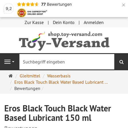
×
77
Bewertungen
9,2
Zur Kasse
Dein Konto
Anmelden
S
Navigation
Startseite
Gleitmittel
Wasserbasis
Eros Black Touch Black Water Based Lubricant ...
Bewertungen
Eros Black Touch Black Water
Based Lubricant 150 ml