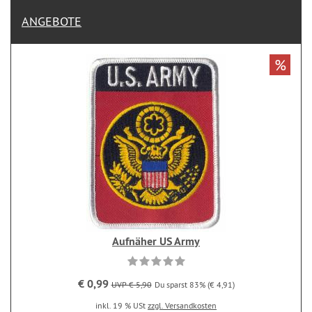
ANGEBOTE
%
Aufnäher US Army
€ 0,99
UVP € 5,90
Du sparst 83% (€ 4,91)
inkl. 19 % USt
zzgl. Versandkosten