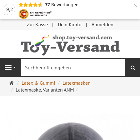
×
77
Bewertungen
9,2
Zur Kasse
Dein Konto
Anmelden
S
Navigation
Startseite
Latex & Gummi
Latexmasken
Latexmaske, Varianten ANM