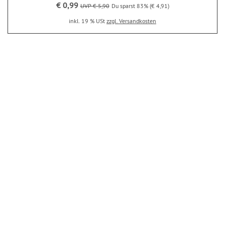
€ 0,99
UVP € 5,90
Du sparst 83% (€ 4,91)
inkl. 19 % USt
zzgl. Versandkosten