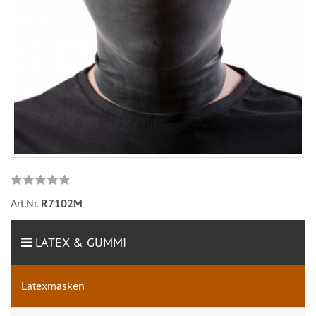
Art.Nr.
R7102M
LATEX & GUMMI
Latexmasken