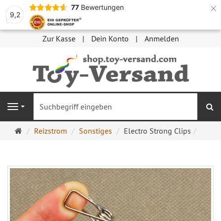
×
77
Bewertungen
9,2
Zur Kasse
Dein Konto
Anmelden
S
Navigation
Startseite
Reizstrom
Sonstiges
Electro Strong Clips