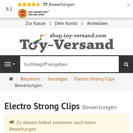
×
77
Bewertungen
9,2
Zur Kasse
Dein Konto
Anmelden
S
Navigation
Startseite
Reizstrom
Sonstiges
Electro Strong Clips
Bewertungen
Electro Strong Clips
Bewertungen
Cl
×
Zu diesem Artikel existieren noch keine
Bewertungen