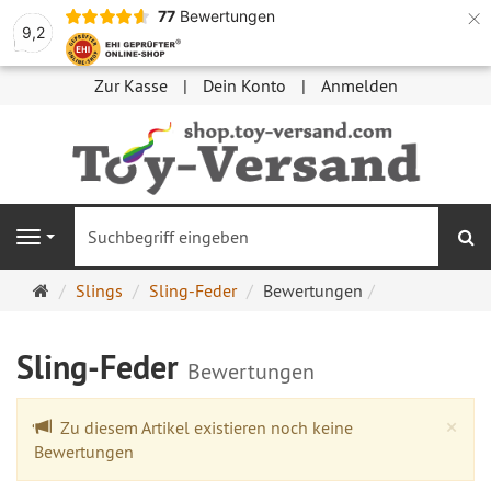
×
77
Bewertungen
9,2
Zur Kasse
Dein Konto
Anmelden
S
Navigation
Startseite
Slings
Sling-Feder
Bewertungen
Sling-Feder
Bewertungen
Cl
×
Zu diesem Artikel existieren noch keine
Bewertungen