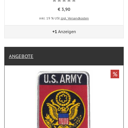
€ 3,90
inkl. 19 % USt
zzgl. Versandkosten
+1
Anzeigen
ANGEBOTE
%