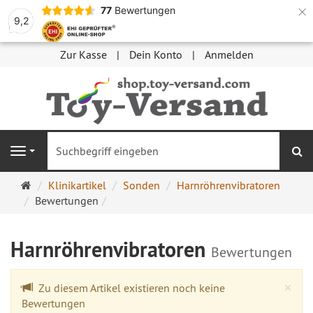
×
77
Bewertungen
9,2
Zur Kasse
Dein Konto
Anmelden
S
Navigation
Startseite
Klinikartikel
Sonden
Harnröhrenvibratoren
Bewertungen
Harnröhrenvibratoren
Bewertungen
Cl
×
Zu diesem Artikel existieren noch keine
Bewertungen