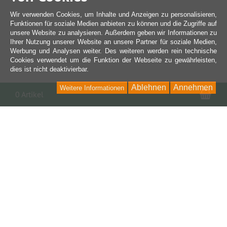
Wir verwenden Cookies, um Inhalte und Anzeigen zu personalisieren,
Funktionen für soziale Medien anbieten zu können und die Zugriffe auf
unsere Website zu analysieren. Außerdem geben wir Informationen zu
Ihrer Nutzung unserer Website an unsere Partner für soziale Medien,
Werbung und Analysen weiter. Des weiteren werden rein technische
Cookies verwendet um die Funktion der Webseite zu gewährleisten,
dies ist nicht deaktivierbar.
Ablehnen
Annehmen
Weitere Informationen
War
0 Artikel