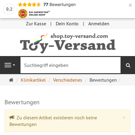
×
77
Bewertungen
9,2
Zur Kasse
Dein Konto
Anmelden
S
Navigation
Startseite
Klinikartikel
Verschiedenes
Bewertungen
Bewertungen
Cl
×
Zu diesem Artikel existieren noch keine
Bewertungen