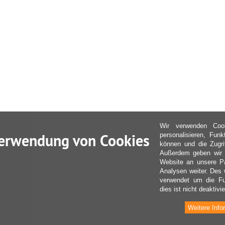
Wir verwenden Coo
erwendung von Cookies
personalisieren, Fun
können und die Zugri
Außerdem geben wir I
Website an unsere Pa
Analysen weiter. Des 
verwendet um die Fu
dies ist nicht deaktivie
Weitere Info