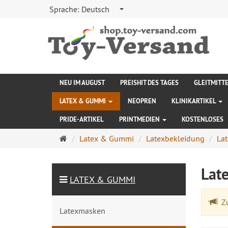
Sprache:
Deutsch
NEU IM AUGUST
PREISHIT DES TAGES
GLEITMITT
LATEX & GUMMI
NEOPREN
KLINIKARTIKEL
PRIDE-ARTIKEL
PRINTMEDIEN
KOSTENLOSES
Startseite
Latex & Gummi
Latexbekleidung
Lat
Late
LATEX & GUMMI
Zu
Latexmasken