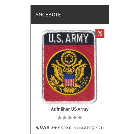
ANGEBOTE
%
Aufnäher US Army
€ 0,99
UVP € 5,90
Du sparst 83% (€ 4,91)