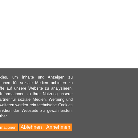
kies, um Inhalte und Anzeigen zu
ktionen für soziale Medien anbieten zu
ffe auf unsere Website zu analysieren.
nformationen zu Ihrer Nutzung unserer
rtner für soziale Medien, Werbung und
weiteren werden rein technische Cookies
nktion der Webseite zu gewährleisten,
rbar.
Ablehnen
Annehmen
rmationen