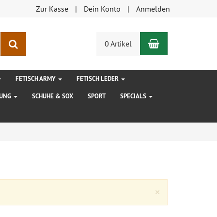
Zur Kasse
Dein Konto
Anmelden
Warenkorb
Suchen
0 Artikel
FETISCH ARMY
FETISCH LEDER
DUNG
SCHUHE & SOX
SPORT
SPECIALS
Close
×