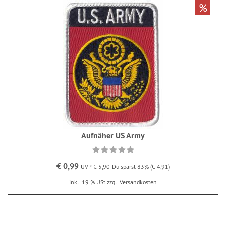
%
Aufnäher US Army
€ 0,99
UVP € 5,90
Du sparst 83% (€ 4,91)
inkl. 19 % USt
zzgl. Versandkosten