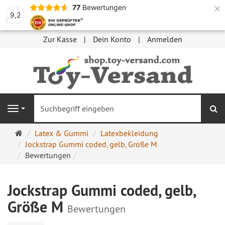
×
77
Bewertungen
9,2
Zur Kasse
Dein Konto
Anmelden
S
Navigation
Startseite
Latex & Gummi
Latexbekleidung
Jockstrap Gummi coded, gelb, Größe M
Bewertungen
Jockstrap Gummi coded, gelb,
Größe M
Bewertungen