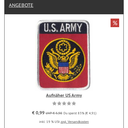
ANGEBOTE
%
Aufnäher US Army
€ 0,99
UVP € 5,90
Du sparst 83% (€ 4,91)
inkl. 19 % USt
zzgl. Versandkosten