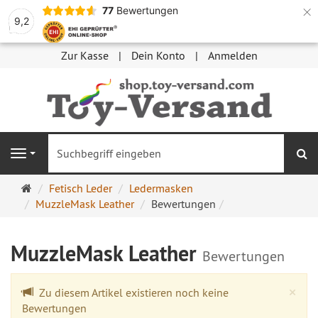
×
77
Bewertungen
9,2
Zur Kasse
Dein Konto
Anmelden
S
Navigation
Startseite
Fetisch Leder
Ledermasken
MuzzleMask Leather
Bewertungen
MuzzleMask Leather
Bewertungen
Cl
×
Zu diesem Artikel existieren noch keine
Bewertungen