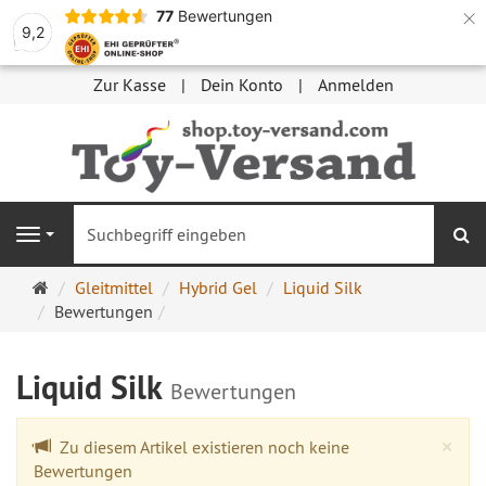
×
77
Bewertungen
9,2
Zur Kasse
Dein Konto
Anmelden
S
Navigation
Startseite
Gleitmittel
Hybrid Gel
Liquid Silk
Bewertungen
Liquid Silk
Bewertungen
Cl
×
Zu diesem Artikel existieren noch keine
Bewertungen