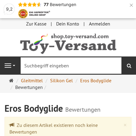
×
77
Bewertungen
9,2
Zur Kasse
Dein Konto
Anmelden
S
Navigation
Startseite
Gleitmittel
Silikon Gel
Eros Bodyglide
Bewertungen
Eros Bodyglide
Bewertungen
Cl
×
Zu diesem Artikel existieren noch keine
Bewertungen