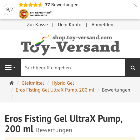
×
77
Bewertungen
9,2
Zur Kasse
Dein Konto
Anmelden
S
Navigation
Startseite
Gleitmittel
Hybrid Gel
Eros Fisting Gel UltraX Pump, 200 ml
Bewertungen
Eros Fisting Gel UltraX Pump,
200 ml
Bewertungen