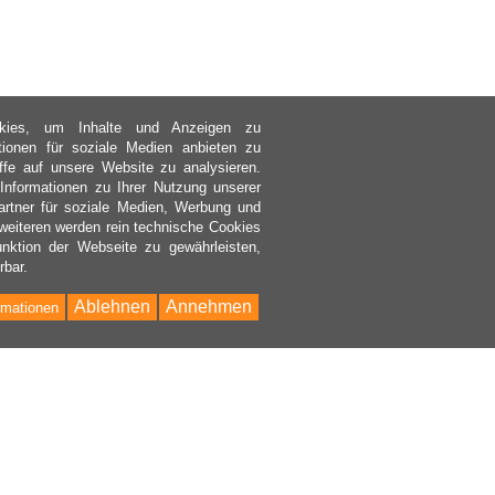
kies, um Inhalte und Anzeigen zu
ktionen für soziale Medien anbieten zu
ffe auf unsere Website zu analysieren.
nformationen zu Ihrer Nutzung unserer
rtner für soziale Medien, Werbung und
weiteren werden rein technische Cookies
nktion der Webseite zu gewährleisten,
rbar.
Ablehnen
Annehmen
rmationen
Bac
to
Top