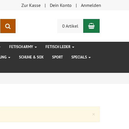
Zur Kasse
Dein Konto
Anmelden
Warenkorb
Suchen
0 Artikel
FETISCH ARMY
FETISCH LEDER
DUNG
SCHUHE & SOX
SPORT
SPECIALS
Close
×