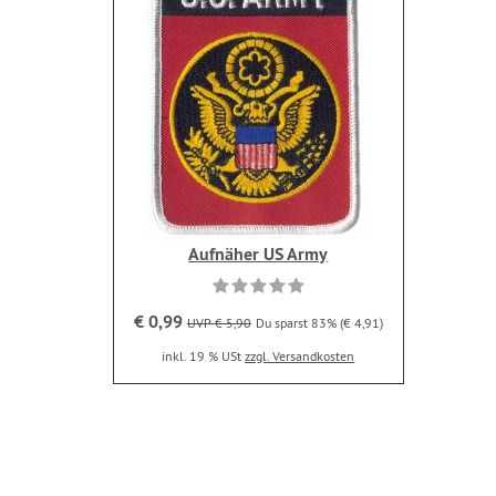
Aufnäher US Army
€ 0,99
UVP € 5,90
Du sparst 83% (€ 4,91)
inkl. 19 % USt
zzgl. Versandkosten