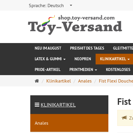
Sprache:
Deutsch
NEU IM AUGUST
PREISHIT DES TAGES
GLEITMITT
LATEX & GUMMI
NEOPREN
KLINIKARTIKEL
PRIDE-ARTIKEL
PRINTMEDIEN
KOSTENLOSES
Startseite
Klinikartikel
Anales
Fist Flexi Douch
Fist
KLINIKARTIKEL
Zu
Anales