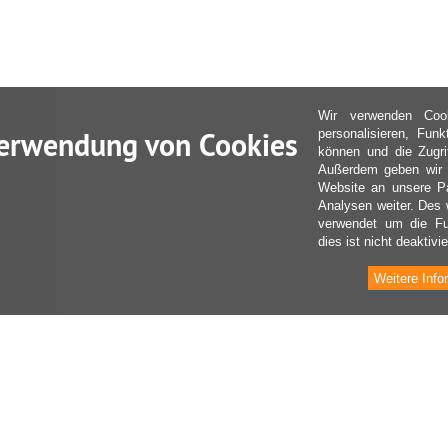
Wir verwenden Coo
erwendung von Cookies
personalisieren, Fun
können und die Zugri
Außerdem geben wir I
Website an unsere Pa
Analysen weiter. Des 
verwendet um die Fu
dies ist nicht deaktivie
Weitere Info