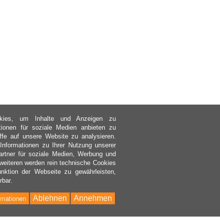
kies, um Inhalte und Anzeigen zu
ktionen für soziale Medien anbieten zu
ffe auf unsere Website zu analysieren.
nformationen zu Ihrer Nutzung unserer
rtner für soziale Medien, Werbung und
weiteren werden rein technische Cookies
nktion der Webseite zu gewährleisten,
rbar.
Ablehnen
Annehmen
rmationen