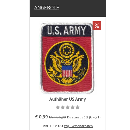
ANGEBOTE
%
Aufnäher US Army
€ 0,99
UVP € 5,90
Du sparst 83% (€ 4,91)
inkl. 19 % USt
zzgl. Versandkosten