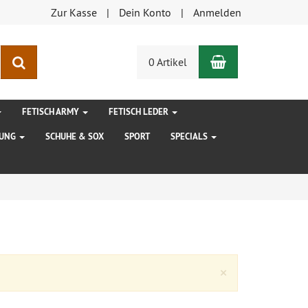
Zur Kasse
Dein Konto
Anmelden
Warenkorb
Suchen
0 Artikel
FETISCH ARMY
FETISCH LEDER
DUNG
SCHUHE & SOX
SPORT
SPECIALS
Close
×