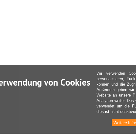
Wir verwenden Coo
erwendung von Cookies
personalisieren, Fun
können und die Zugri
Außerdem geben wir I
Website an unsere Pa
Analysen weiter. Des 
verwendet um die Fu
dies ist nicht deaktivie
Weitere Info