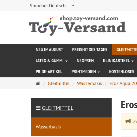
Sprache:
Deutsch
NEU IM AUGUST
PREISHIT DES TAGES
GLEITMITT
LATEX & GUMMI
NEOPREN
KLINIKARTIKEL
PRIDE-ARTIKEL
PRINTMEDIEN
KOSTENLOSES
Startseite
Gleitmittel
Wasserbasis
Eros Aqua 2
Ero
GLEITMITTEL
Zu
Wasserbasis