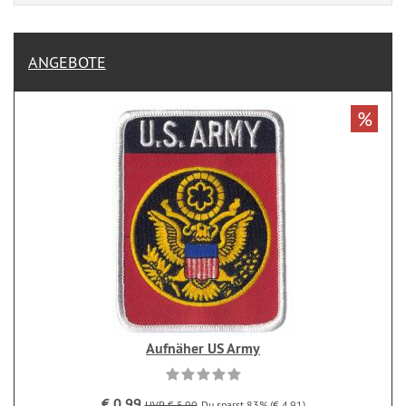
ANGEBOTE
%
Aufnäher US Army
€ 0,99
UVP € 5,90
Du sparst 83% (€ 4,91)