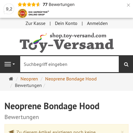
×
77
Bewertungen
9,2
Zur Kasse
Dein Konto
Anmelden
S
Navigation
Startseite
Neopren
Neoprene Bondage Hood
Bewertungen
Neoprene Bondage Hood
Bewertungen
Cl
×
Zu diesem Artikel existieren noch keine