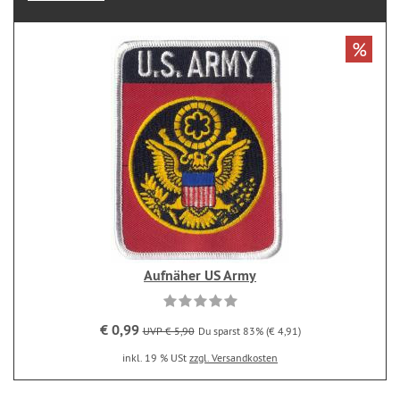
%
Aufnäher US Army
€ 0,99
UVP € 5,90
Du sparst 83% (€ 4,91)
inkl. 19 % USt
zzgl. Versandkosten