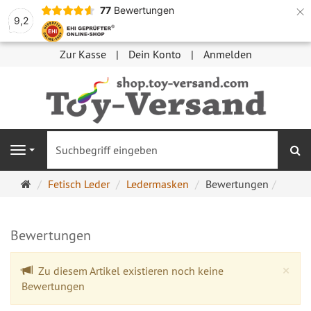
×
77
Bewertungen
9,2
Zur Kasse
Dein Konto
Anmelden
S
Navigation
Startseite
Fetisch Leder
Ledermasken
Bewertungen
Bewertungen
Cl
×
Zu diesem Artikel existieren noch keine
Bewertungen