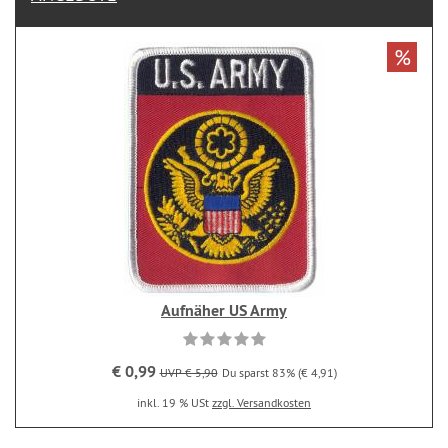
%
Aufnäher US Army
€ 0,99
UVP € 5,90
Du sparst 83% (€ 4,91)
inkl. 19 % USt
zzgl. Versandkosten