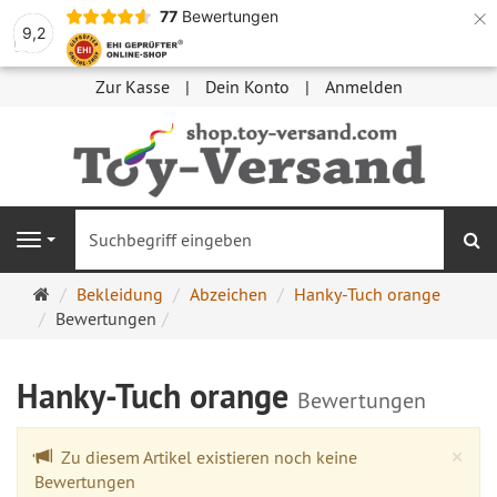
×
77
Bewertungen
9,2
Zur Kasse
Dein Konto
Anmelden
S
Navigation
Startseite
Bekleidung
Abzeichen
Hanky-Tuch orange
Bewertungen
Hanky-Tuch orange
Bewertungen
Cl
×
Zu diesem Artikel existieren noch keine
Bewertungen