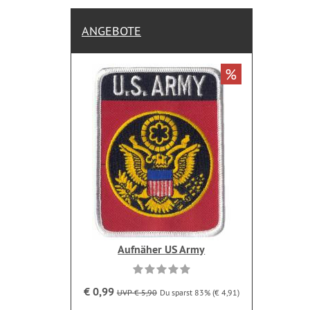
ANGEBOTE
%
Aufnäher US Army
€ 0,99
UVP € 5,90
Du sparst 83% (€ 4,91)