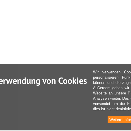
Wir verwenden Coo
erwendung von Cookies
personalisieren, Fun
können und die Zugri
Außerdem geben wir I
Website an unsere Pa
Analysen weiter. Des 
verwendet um die Fu
dies ist nicht deaktivie
Weitere Info