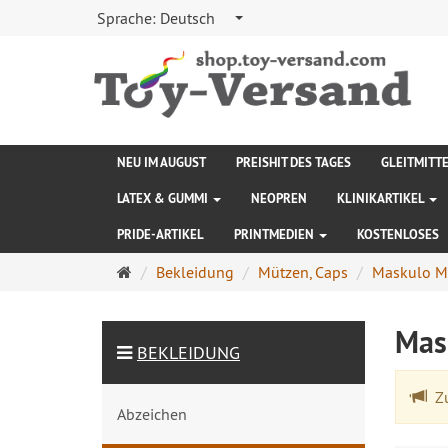
Sprache:
Deutsch
NEU IM AUGUST
PREISHIT DES TAGES
GLEITMITT
LATEX & GUMMI
NEOPREN
KLINIKARTIKEL
PRIDE-ARTIKEL
PRINTMEDIEN
KOSTENLOSES
Startseite
Bekleidung
Mützen, Caps
Maskulo M
Mas
BEKLEIDUNG
Zu
Abzeichen