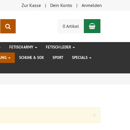
Zur Kasse
Dein Konto
Anmelden
Warenkorb
Suchen
0 Artikel
FETISCH ARMY
FETISCH LEDER
DUNG
SCHUHE & SOX
SPORT
SPECIALS
Close
×