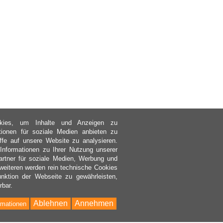
kies, um Inhalte und Anzeigen zu
ktionen für soziale Medien anbieten zu
ffe auf unsere Website zu analysieren.
nformationen zu Ihrer Nutzung unserer
rtner für soziale Medien, Werbung und
weiteren werden rein technische Cookies
nktion der Webseite zu gewährleisten,
rbar.
Ablehnen
Annehmen
rmationen