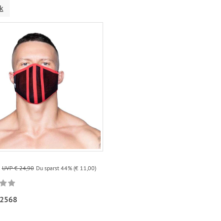
k
UVP € 24,90
Du sparst 44% (€ 11,00)
2568