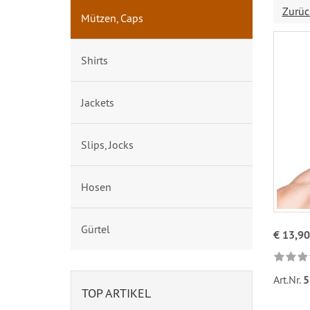
Zurüc
Mützen, Caps
Shirts
Jackets
Slips, Jocks
Hosen
Gürtel
€ 13,90
Art.Nr.
5
TOP ARTIKEL