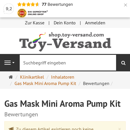
×
77
Bewertungen
9,2
Zur Kasse
Dein Konto
Anmelden
S
Navigation
Startseite
Klinikartikel
Inhalatoren
Gas Mask Mini Aroma Pump Kit
Bewertungen
Gas Mask Mini Aroma Pump Kit
Bewertungen
Cl
×
Zu diesem Artikel existieren noch keine