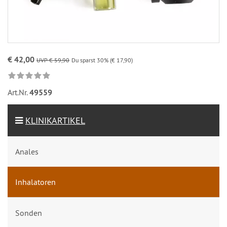
€ 42,00
UVP € 59,90
Du sparst 30% (€ 17,90)
Art.Nr.
49559
KLINIKARTIKEL
Anales
Inhalatoren
Sonden