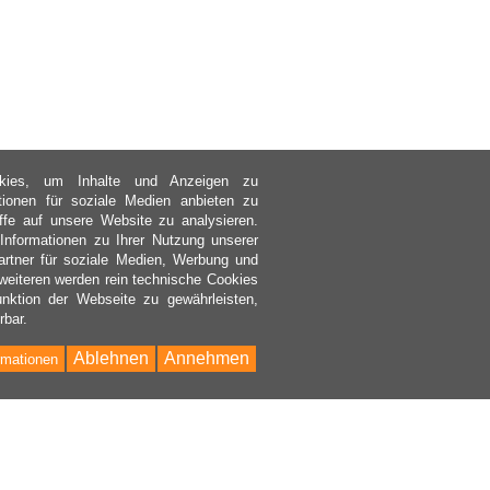
kies, um Inhalte und Anzeigen zu
ktionen für soziale Medien anbieten zu
ffe auf unsere Website zu analysieren.
nformationen zu Ihrer Nutzung unserer
rtner für soziale Medien, Werbung und
weiteren werden rein technische Cookies
nktion der Webseite zu gewährleisten,
rbar.
Ablehnen
Annehmen
rmationen
Bac
to