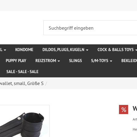
EL
KONDOME
DILDOS, PLUGS, KUGELN
COCK & BALLS TOYS
PUPPY PLAY
REIZSTROM
SLINGS
S/M-TOYS
BEKLEI
SALE - SALE - SALE
wallet, small, Größe S
W
%
Art
He