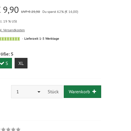
 9,90
UVP € 25,90
Du sparst 62% (€ 16,00)
kl. 19 % USt
gl. Versandkosten
Lieferzeit 1-3 Werktage
röße:
S
S
XL
1
Stück
Warenkorb