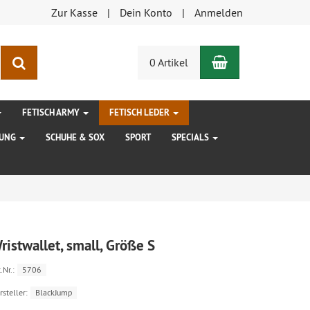
Zur Kasse
Dein Konto
Anmelden
Warenkorb
Suchen
0 Artikel
FETISCH ARMY
FETISCH LEDER
DUNG
SCHUHE & SOX
SPORT
SPECIALS
ristwallet, small, Größe S
.Nr.:
5706
rsteller:
BlackJump