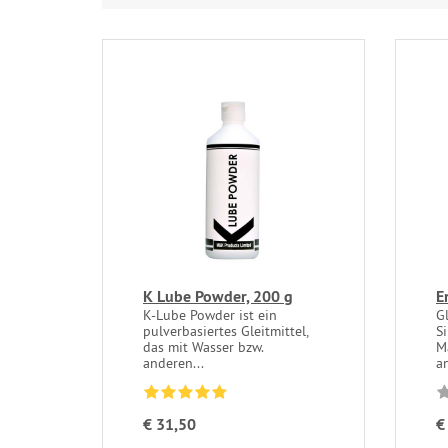
K Lube Powder, 200 g
E
K-Lube Powder ist ein
G
pulverbasiertes Gleitmittel,
Si
das mit Wasser bzw.
M
anderen...
a
€ 31,50
€