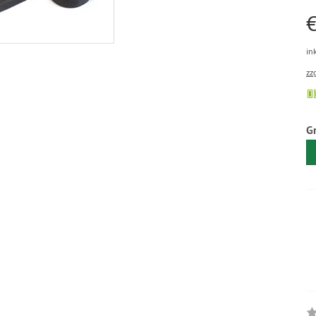
€
in
zz
G