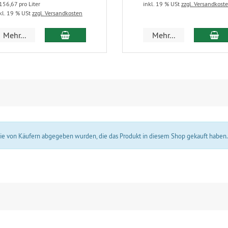
156,67 pro Liter
inkl. 19 % USt
zzgl. Versandkost
kl. 19 % USt
zzgl. Versandkosten
In den Warenkorb
In
Mehr...
Mehr...
 die von Käufern abgegeben wurden, die das Produkt in diesem Shop gekauft haben