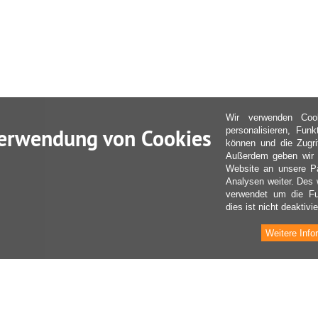
Wir verwenden Coo
erwendung von Cookies
personalisieren, Fun
können und die Zugri
Außerdem geben wir I
Website an unsere Pa
Analysen weiter. Des 
verwendet um die Fu
dies ist nicht deaktivie
Weitere Info