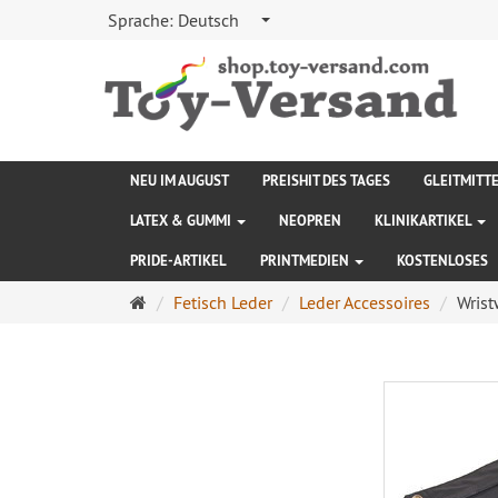
Sprache:
Deutsch
NEU IM AUGUST
PREISHIT DES TAGES
GLEITMITT
LATEX & GUMMI
NEOPREN
KLINIKARTIKEL
PRIDE-ARTIKEL
PRINTMEDIEN
KOSTENLOSES
Startseite
Fetisch Leder
Leder Accessoires
Wrist