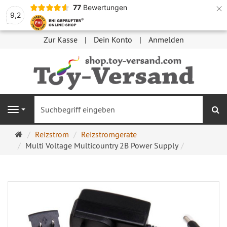
×
77
Bewertungen
9,2
Zur Kasse
Dein Konto
Anmelden
S
Navigation
Startseite
Reizstrom
Reizstromgeräte
Multi Voltage Multicountry 2B Power Supply