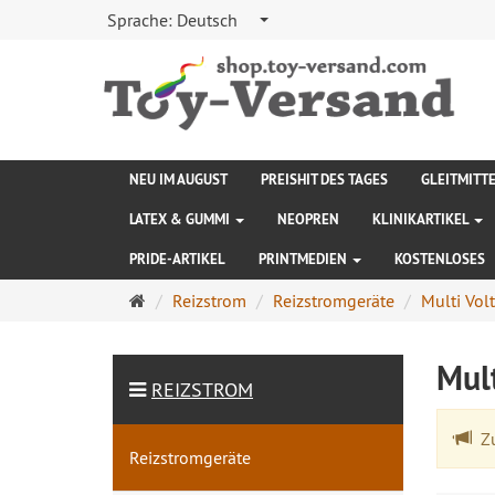
Sprache:
Deutsch
NEU IM AUGUST
PREISHIT DES TAGES
GLEITMITT
LATEX & GUMMI
NEOPREN
KLINIKARTIKEL
PRIDE-ARTIKEL
PRINTMEDIEN
KOSTENLOSES
Startseite
Reizstrom
Reizstromgeräte
Multi Vol
Mul
REIZSTROM
Zu
Reizstromgeräte