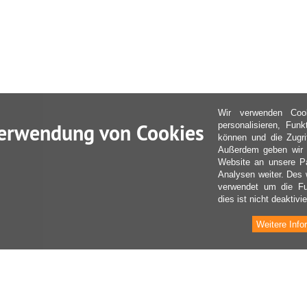
Wir verwenden Coo
erwendung von Cookies
personalisieren, Fun
können und die Zugri
Außerdem geben wir I
Website an unsere Pa
Analysen weiter. Des 
verwendet um die Fu
dies ist nicht deaktivie
Weitere Info