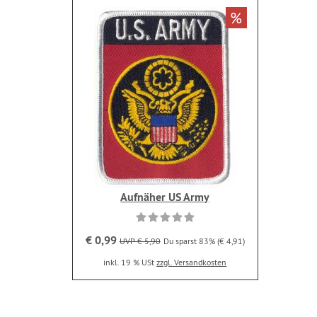
%
Aufnäher US Army
€ 0,99
UVP € 5,90
Du sparst 83% (€ 4,91)
inkl. 19 % USt
zzgl. Versandkosten