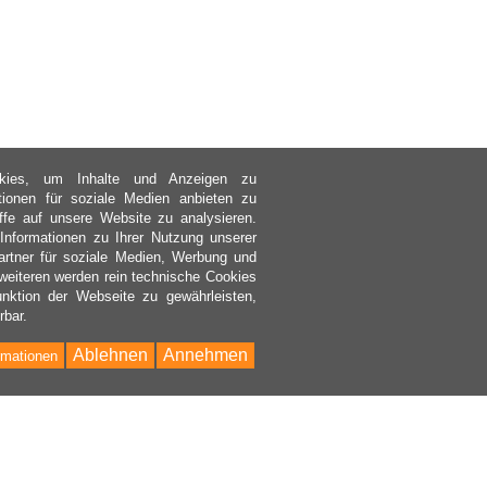
kies, um Inhalte und Anzeigen zu
ktionen für soziale Medien anbieten zu
ffe auf unsere Website zu analysieren.
nformationen zu Ihrer Nutzung unserer
rtner für soziale Medien, Werbung und
weiteren werden rein technische Cookies
nktion der Webseite zu gewährleisten,
rbar.
Ablehnen
Annehmen
rmationen
Bac
to