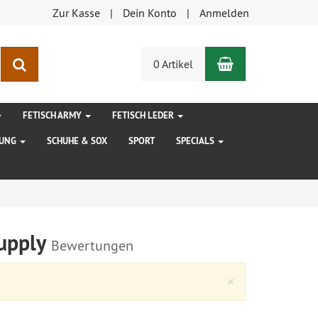
Zur Kasse
Dein Konto
Anmelden
Warenkorb
Suchen
0 Artikel
FETISCH ARMY
FETISCH LEDER
DUNG
SCHUHE & SOX
SPORT
SPECIALS
Supply
Bewertungen
Close
×