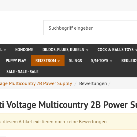
EL
KONDOME
DILDOS, PLUGS, KUGELN
COCK & BALLS TOYS
PUPPY PLAY
REIZSTROM
SLINGS
S/M-TOYS
BEKLEI
SALE - SALE - SALE
tage Multicountry 2B Power Supply
Bewertungen
ti Voltage Multicountry 2B Power 
 diesem Artikel existieren noch keine Bewertungen