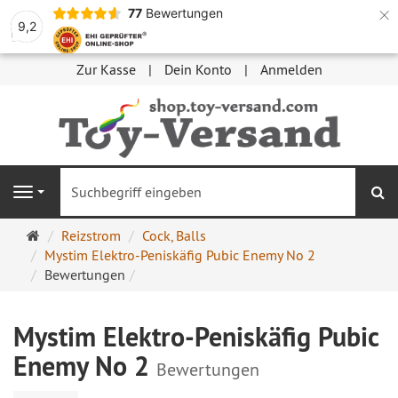
×
77
Bewertungen
9,2
Zur Kasse
Dein Konto
Anmelden
S
Navigation
Startseite
Reizstrom
Cock, Balls
Mystim Elektro-Peniskäfig Pubic Enemy No 2
Bewertungen
Mystim Elektro-Peniskäfig Pubic
Enemy No 2
Bewertungen