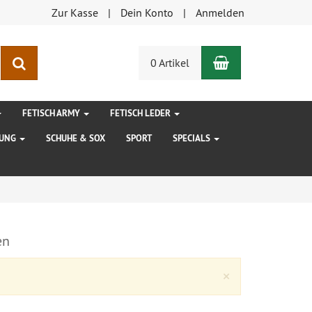
Zur Kasse
Dein Konto
Anmelden
Warenkorb
Suchen
0 Artikel
FETISCH ARMY
FETISCH LEDER
DUNG
SCHUHE & SOX
SPORT
SPECIALS
en
Close
×