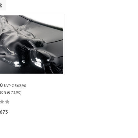
k
00
UVP € 362,90
20% (€ 73,90)
673