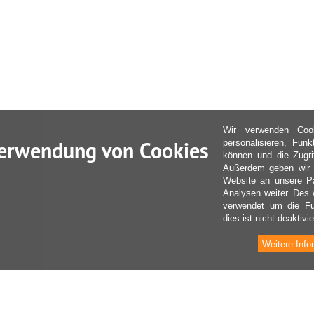
Wir verwenden Coo
erwendung von Cookies
personalisieren, Fun
können und die Zugri
Außerdem geben wir I
Website an unsere Pa
Analysen weiter. Des 
verwendet um die Fu
dies ist nicht deaktivie
Weitere Info