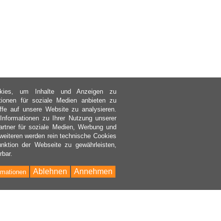
kies, um Inhalte und Anzeigen zu
ktionen für soziale Medien anbieten zu
ffe auf unsere Website zu analysieren.
nformationen zu Ihrer Nutzung unserer
rtner für soziale Medien, Werbung und
weiteren werden rein technische Cookies
nktion der Webseite zu gewährleisten,
rbar.
Ablehnen
Annehmen
rmationen
Bac