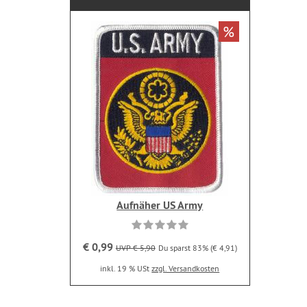
%
Aufnäher US Army
€ 0,99
UVP € 5,90
Du sparst 83% (€ 4,91)
inkl. 19 % USt
zzgl. Versandkosten