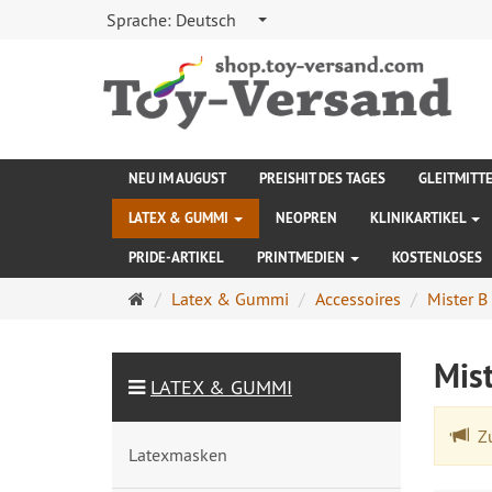
Sprache:
Deutsch
NEU IM AUGUST
PREISHIT DES TAGES
GLEITMITT
LATEX & GUMMI
NEOPREN
KLINIKARTIKEL
PRIDE-ARTIKEL
PRINTMEDIEN
KOSTENLOSES
Startseite
Latex & Gummi
Accessoires
Mister B
Mis
LATEX & GUMMI
Zu
Latexmasken