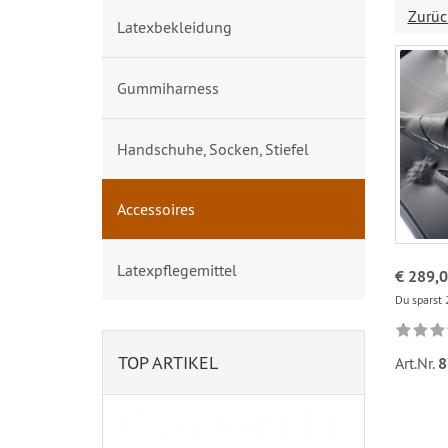
Zurüc
Latexbekleidung
Gummiharness
Handschuhe, Socken, Stiefel
Accessoires
Latexpflegemittel
€ 289,
Du sparst 
TOP ARTIKEL
Art.Nr.
8