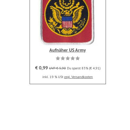
Aufnäher US Army
€ 0,99
UVP € 5,90
Du sparst 83% (€ 4,91)
inkl. 19 % USt
zzgl. Versandkosten