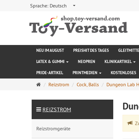
Sprache:
Deutsch
NEU IM AUGUST
PREISHIT DES TAGES
GLEITMITT
LATEX & GUMMI
NEOPREN
KLINIKARTIKEL
PRIDE-ARTIKEL
PRINTMEDIEN
KOSTENLOSES
Startseite
Reizstrom
Cock, Balls
Dungeon Lab Hy
Dun
REIZSTROM
Zu
Reizstromgeräte