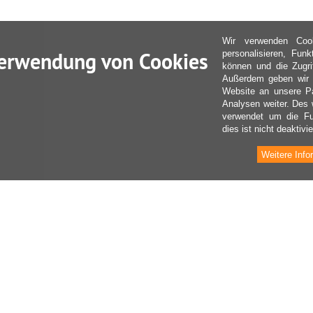
Wir verwenden Coo
erwendung von Cookies
personalisieren, Fun
können und die Zugri
Außerdem geben wir I
Website an unsere Pa
Analysen weiter. Des 
verwendet um die Fu
dies ist nicht deaktivie
Weitere Info