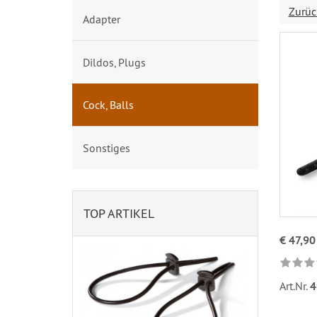
Zurüc
Adapter
Dildos, Plugs
Cock, Balls
Sonstiges
TOP ARTIKEL
€ 47,90
Art.Nr.
4