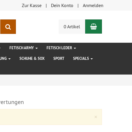
Zur Kasse
Dein Konto
Anmelden
Warenkorb
Suchen
0 Artikel
FETISCH ARMY
FETISCH LEDER
DUNG
SCHUHE & SOX
SPORT
SPECIALS
ertungen
Close
×