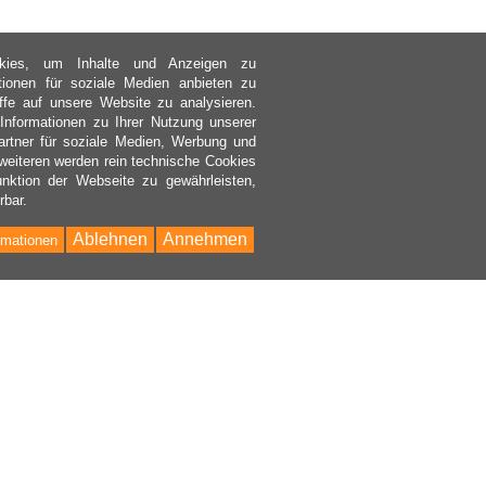
kies, um Inhalte und Anzeigen zu
ktionen für soziale Medien anbieten zu
ffe auf unsere Website zu analysieren.
nformationen zu Ihrer Nutzung unserer
rtner für soziale Medien, Werbung und
weiteren werden rein technische Cookies
nktion der Webseite zu gewährleisten,
rbar.
Ablehnen
Annehmen
rmationen
Bac
to
Top